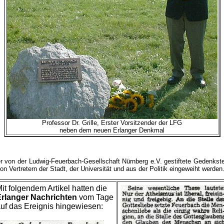
Professor Dr. Grille, Erster Vorsitzender der LFG
neben dem neuen Erlanger Denkmal
 von der Ludwig-Feuerbach-Gesellschaft Nürnberg e.V. gestiftete Gedenkste
n Vertretern der Stadt, der Universität und aus der Politik eingeweiht werden
it folgendem Artikel hatten die
rlanger Nachrichten
vom Tage
uf das Ereignis hingewiesen: