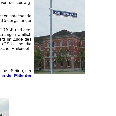
 von der Ludwig-
er entsprechende
d 5 der „Erlanger
RAßE und dem
rlangen amtlich
berg im Zuge des
 (CSU) und die
tscher Philosoph,
enen Seiten, der
 in der Mitte der