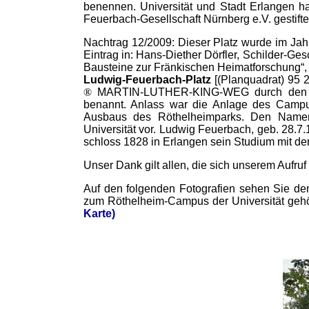
benennen. Universität und Stadt Erlangen h
Feuerbach-Gesellschaft Nürnberg e.V. gestifte
Nachtrag 12/2009: Dieser Platz wurde im Ja
Eintrag in: Hans-Diether Dörfler, Schilder-G
Bausteine zur Fränkischen Heimatforschung“, 
Ludwig-Feuerbach-Platz
[(Planquadrat) 95 
®
MARTIN-LUTHER-KING-WEG durch den Umwe
benannt. Anlass war die Anlage des Campus
Ausbaus des Röthelheimparks. Den Nam
Universität vor. Ludwig Feuerbach, geb. 28.7
schloss 1828 in Erlangen sein Studium mit der
Unser Dank gilt allen, die sich unserem Aufr
Auf den folgenden Fotografien sehen Sie d
zum Röthelheim-Campus der Universität gehört 
Karte)