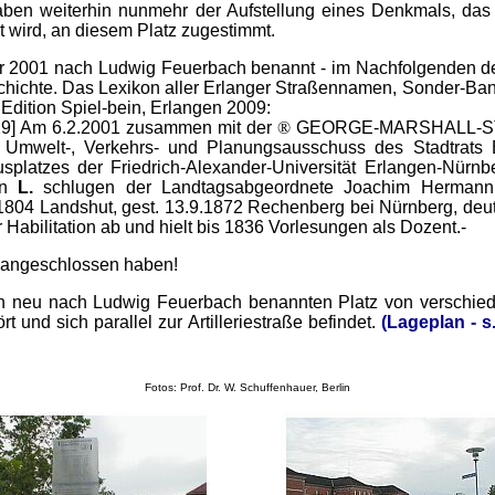
aben weiterhin nunmehr der Aufstellung eines Denkmals, das
t wird, an diesem Platz zugestimmt.
hr 2001 nach Ludwig Feuerbach benannt - im Nachfolgenden d
eschichte. Das Lexikon aller Erlanger Straßennamen, Sonder-Ban
Edition Spiel-bein, Erlangen 2009:
29] Am 6.2.2001 zusammen mit der
®
GEORGE-MARSHALL-ST
lt-, Verkehrs- und Planungsausschuss des Stadtrats E
platzes der Friedrich-Alexander-Universität Erlangen-Nürn
en
L.
schlugen der Landtagsabgeordnete Joachim Hermann
.1804 Landshut, gest. 13.9.1872 Rechenberg bei Nürnberg, deu
 Habilitation ab und hielt bis 1836 Vorlesungen als Dozent.-
uf angeschlossen haben!
en neu nach Ludwig Feuerbach benannten Platz von verschied
und sich parallel zur Artilleriestraße befindet.
(Lageplan - s.
Fotos: Prof. Dr. W. Schuffenhauer, Berlin